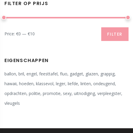
FILTER OP PRIJS
Price:
€0
—
€10
FILTER
EIGENSCHAPPEN
ballon
,
bril
,
engel
,
feesttafel
,
fluo
,
gadget
,
glazen
,
grappig
,
hawaii
,
hoeden
,
klassevol
,
leger
,
liefde
,
linten
,
ondeugend
,
opdrachten
,
politie
,
promotie
,
sexy
,
uitnodiging
,
verpleegster
,
vleugels