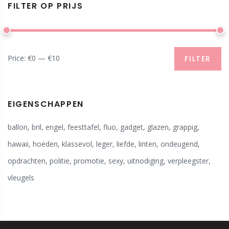
FILTER OP PRIJS
Price:
€0
—
€10
FILTER
EIGENSCHAPPEN
ballon
,
bril
,
engel
,
feesttafel
,
fluo
,
gadget
,
glazen
,
grappig
,
hawaii
,
hoeden
,
klassevol
,
leger
,
liefde
,
linten
,
ondeugend
,
opdrachten
,
politie
,
promotie
,
sexy
,
uitnodiging
,
verpleegster
,
vleugels