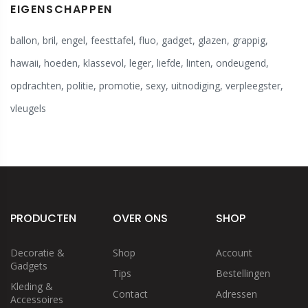
EIGENSCHAPPEN
ballon
,
bril
,
engel
,
feesttafel
,
fluo
,
gadget
,
glazen
,
grappig
,
hawaii
,
hoeden
,
klassevol
,
leger
,
liefde
,
linten
,
ondeugend
,
opdrachten
,
politie
,
promotie
,
sexy
,
uitnodiging
,
verpleegster
,
vleugels
PRODUCTEN
OVER ONS
SHOP
Decoratie &
Shop
Account
Gadgets
Tips
Bestellingen
Kleding &
Contact
Adressen
Accessoires