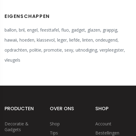
EIGENSCHAPPEN
ballon
,
bril
,
engel
,
feesttafel
,
fluo
,
gadget
,
glazen
,
grappig
,
hawaii
,
hoeden
,
klassevol
,
leger
,
liefde
,
linten
,
ondeugend
,
opdrachten
,
politie
,
promotie
,
sexy
,
uitnodiging
,
verpleegster
,
vleugels
PRODUCTEN
OVER ONS
SHOP
Decoratie &
Shop
Account
Gadgets
Tips
Bestellingen