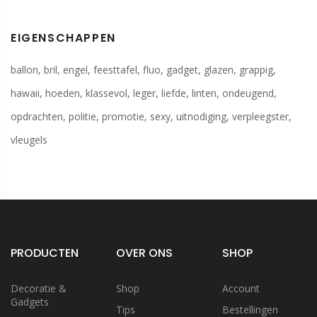
EIGENSCHAPPEN
ballon
,
bril
,
engel
,
feesttafel
,
fluo
,
gadget
,
glazen
,
grappig
,
hawaii
,
hoeden
,
klassevol
,
leger
,
liefde
,
linten
,
ondeugend
,
opdrachten
,
politie
,
promotie
,
sexy
,
uitnodiging
,
verpleegster
,
vleugels
PRODUCTEN
OVER ONS
SHOP
Decoratie &
Shop
Account
Gadgets
Tips
Bestellingen