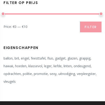
FILTER OP PRIJS
Price:
€0
—
€10
FILTER
EIGENSCHAPPEN
ballon
,
bril
,
engel
,
feesttafel
,
fluo
,
gadget
,
glazen
,
grappig
,
hawaii
,
hoeden
,
klassevol
,
leger
,
liefde
,
linten
,
ondeugend
,
opdrachten
,
politie
,
promotie
,
sexy
,
uitnodiging
,
verpleegster
,
vleugels