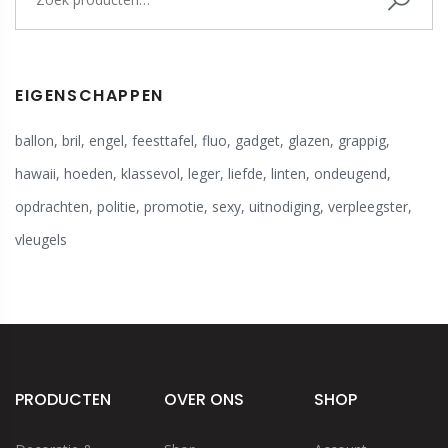
EIGENSCHAPPEN
ballon
,
bril
,
engel
,
feesttafel
,
fluo
,
gadget
,
glazen
,
grappig
,
hawaii
,
hoeden
,
klassevol
,
leger
,
liefde
,
linten
,
ondeugend
,
opdrachten
,
politie
,
promotie
,
sexy
,
uitnodiging
,
verpleegster
,
vleugels
PRODUCTEN
OVER ONS
SHOP