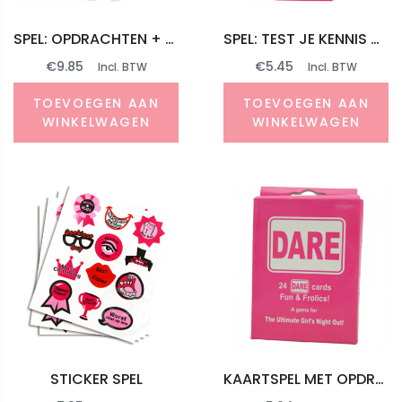
SPEL: OPDRACHTEN + TROFEE
SPEL: TEST JE KENNIS OVER DE TOEKOMSTIGE BRUID!
€
9.85
€
5.45
Incl. BTW
Incl. BTW
TOEVOEGEN AAN
TOEVOEGEN AAN
WINKELWAGEN
WINKELWAGEN
STICKER SPEL
KAARTSPEL MET OPDRACHTEN