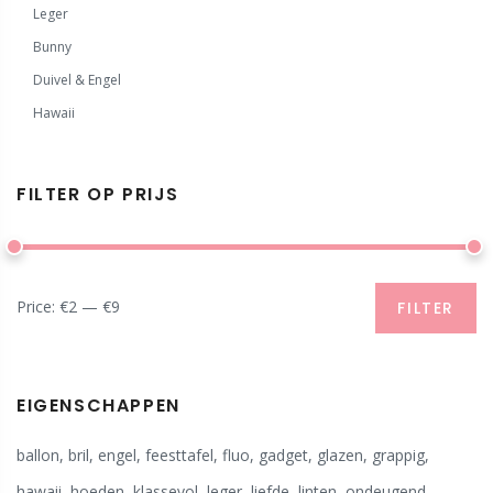
Leger
Bunny
Duivel & Engel
Hawaii
FILTER OP PRIJS
Price:
€2
—
€9
FILTER
EIGENSCHAPPEN
ballon
,
bril
,
engel
,
feesttafel
,
fluo
,
gadget
,
glazen
,
grappig
,
hawaii
,
hoeden
,
klassevol
,
leger
,
liefde
,
linten
,
ondeugend
,