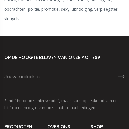
opdrachten
,
politie
,
promotie
,
sexy
,
uitnodiging
,
verpleegster
,
vleugels
OP DE HOOGTE BLIJVEN VAN ONZE ACTIES?
Schrijf in op onze nieuwsbrief, maak kans op leuke prijzen en
blijf op de hoogte van onze laatste aanbiedingen.
PRODUCTEN
OVER ONS
SHOP