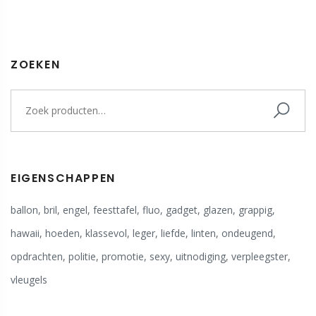
ZOEKEN
EIGENSCHAPPEN
ballon
,
bril
,
engel
,
feesttafel
,
fluo
,
gadget
,
glazen
,
grappig
,
hawaii
,
hoeden
,
klassevol
,
leger
,
liefde
,
linten
,
ondeugend
,
opdrachten
,
politie
,
promotie
,
sexy
,
uitnodiging
,
verpleegster
,
vleugels